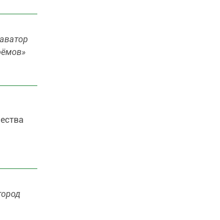
каватор
оёмов»
а
чества
город