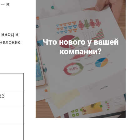
 — в
 ввод в
 человек
23