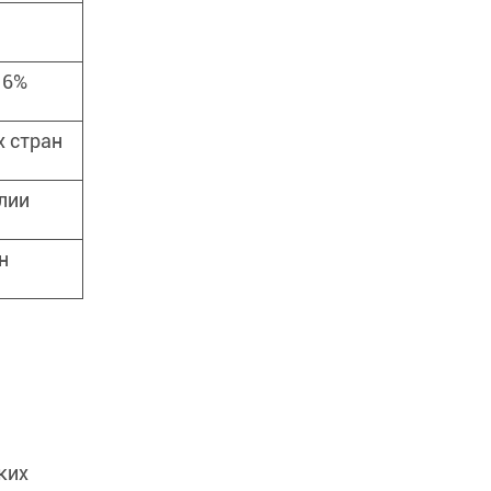
 6%
х стран
алии
н
ких