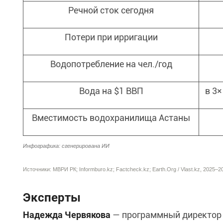
Речной сток сегодня
Потери при ирригации
Водопотребление на чел./год
Вода на $1 ВВП
в 3
Вместимость водохранилища Астаны
Инфографика: сгенерирована ИИ
Источники: МВРИ РК; Informburo.kz; Factcheck.kz; Earth.Org / Vlast.kz, 2025–2
Эксперты
Надежда Червякова
— программный директор 