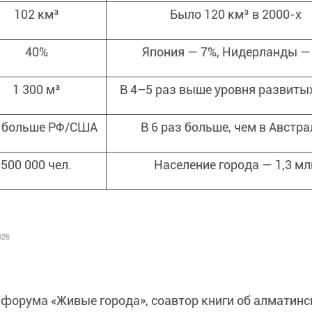
102 км³
Было 120 км³ в 2000-х
40%
Япония — 7%, Нидерланды —
1 300 м³
В 4–5 раз выше уровня развиты
× больше РФ/США
В 6 раз больше, чем в Австр
500 000 чел.
Население города — 1,3 мл
026
форума «Живые города», соавтор книги об алматинс