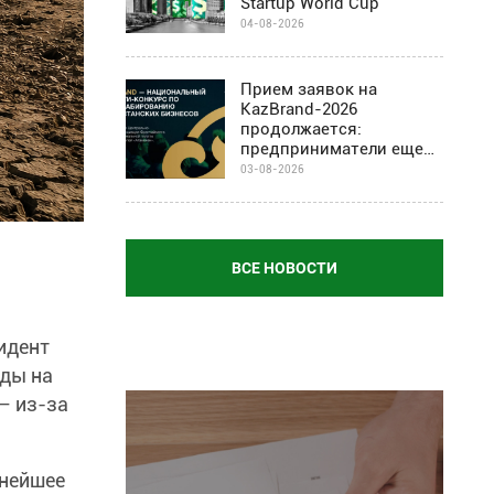
Startup World Cup
04-08-2026
Прием заявок на
KazBrand-2026
продолжается:
предприниматели еще
могут присоединиться к
03-08-2026
проекту
ВСЕ НОВОСТИ
идент
ды на
— из-за
ьнейшее