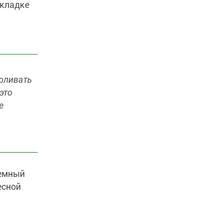
окладке
поливать
это
е
темный
есной