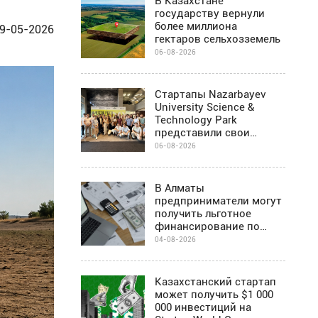
В Казахстане
государству вернули
более миллиона
9-05-2026
гектаров сельхозземель
06-08-2026
Стартапы Nazarbayev
University Science &
Technology Park
представили свои
проекты инвесторам в
06-08-2026
Алматы
В Алматы
предприниматели могут
получить льготное
финансирование по
программе Almaty
04-08-2026
Business-2030
Казахстанский стартап
может получить $1 000
000 инвестиций на