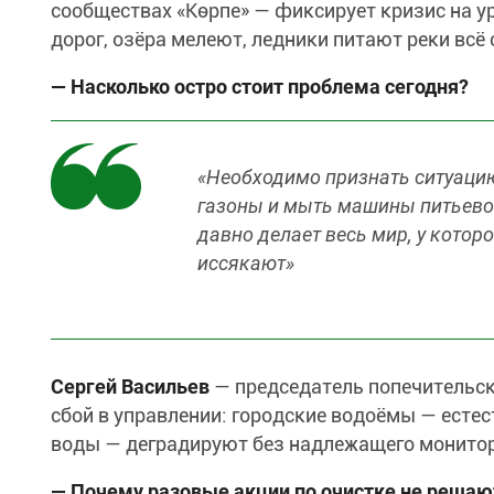
сообществах «Көрпе» — фиксирует кризис на у
дорог, озёра мелеют, ледники питают реки всё 
— Насколько остро стоит проблема сегодня?
«Необходимо признать ситуацию
газоны и мыть машины питьевой 
давно делает весь мир, у которо
иссякают»
Сергей Васильев
— председатель попечительск
сбой в управлении: городские водоёмы — есте
воды — деградируют без надлежащего монитор
— Почему разовые акции по очистке не решаю