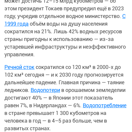
может достичь 12–15 млрд кубометров — об
этом президент Токаев предупредил ещё в 2023
году, учредив отдельное водное министерство.
С
1999 года
объём воды на душу населения
сократился на 21%. Лишь 42% водных ресурсов
страны пригодны к использованию — из-за
устаревшей инфраструктуры и неэффективного
управления.
Речной сток
сократился со 120 км³ в 2000-х до
102 км³ сегодня — и к 2030 году прогнозируется
дальнейшее падение. Главная причина — таяние
ледников.
Водопотери
в орошаемом земледелии
достигают 40% — в Японии этот показатель
равен 7%, в Нидерландах — 6%.
Водопотребление
в стране превышает 1 300 кубометров на
человека в год — в 4–5 раз больше, чем в
развитых странах.