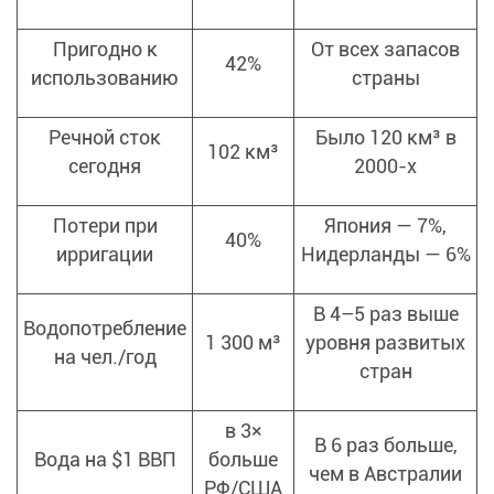
Пригодно к
От всех запасов
42%
использованию
страны
Речной сток
Было 120 км³ в
102 км³
сегодня
2000-х
Потери при
Япония — 7%,
40%
ирригации
Нидерланды — 6%
В 4–5 раз выше
Водопотребление
1 300 м³
уровня развитых
на чел./год
стран
в 3×
В 6 раз больше,
Вода на $1 ВВП
больше
чем в Австралии
РФ/США