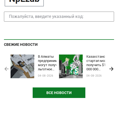
СВЕЖИЕ НОВОСТИ
В Алматы
Казахстанский
предприниматели
стартап может
могут получить
получить $1
льготное
000 000
финансирование
инвестиций на
04-08-2026
04-08-2026
по программе
Startup World
Almaty Business-
Cup
2030
ВСЕ НОВОСТИ