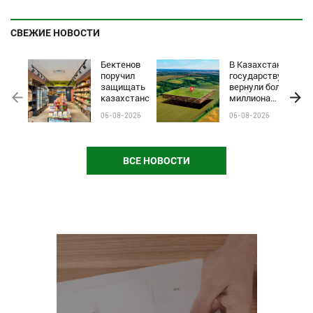
СВЕЖИЕ НОВОСТИ
Бектенов
В Казахстане
поручил
государству
защищать
вернули более
казахстанские
миллиона
бренды от
гектаров
06-08-2026
06-08-2026
чёрного пиара
сельхозземель
и барьеров на
полках
магазинов
ВСЕ НОВОСТИ