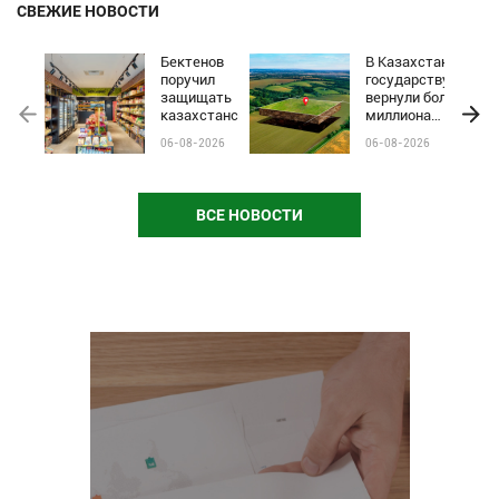
СВЕЖИЕ НОВОСТИ
Бектенов
В Казахстане
поручил
государству
защищать
вернули более
казахстанские
миллиона
бренды от
гектаров
06-08-2026
06-08-2026
чёрного пиара
сельхозземель
и барьеров на
полках
магазинов
ВСЕ НОВОСТИ