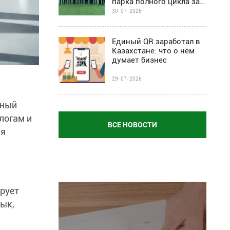
парка полного цикла за
$67 млн
30-07-2026
Единый QR заработал в
Казахстане: что о нём
думает бизнес
29-07-2026
вный
логам и
ВСЕ НОВОСТИ
ия
ирует
вык,