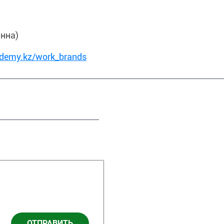
анна)
ademy.kz/work_brands
ОТПРАВИТЬ