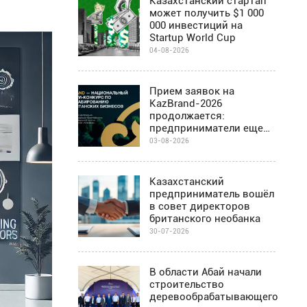
Казахстанский стартап
может получить $1 000
000 инвестиций на
Startup World Cup
04-08-2026
Прием заявок на
KazBrand-2026
продолжается:
предприниматели еще
могут присоединиться к
03-08-2026
проекту
Казахстанский
предприниматель вошёл
в совет директоров
британского необанка
30-07-2026
В области Абай начали
строительство
деревообрабатывающего