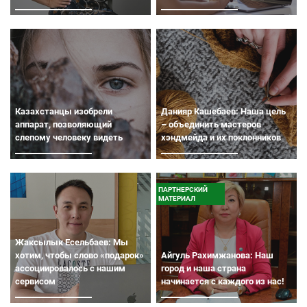
Казахстанцы изобрели
Данияр Кашебаев: Наша цель
аппарат, позволяющий
– объединить мастеров
слепому человеку видеть
хэндмейда и их поклонников
ПАРТНЕРСКИЙ
МАТЕРИАЛ
Жаксылык Есельбаев: Мы
хотим, чтобы слово «подарок»
Айгуль Рахимжанова: Наш
ассоциировалось с нашим
город и наша страна
сервисом
начинается с каждого из нас!