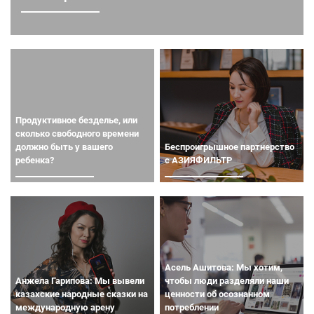
Продуктивное безделье, или
cколько свободного времени
должно быть у вашего
Беспроигрышное партнерство
ребенка?
с АЗИЯФИЛЬТР
Асель Ашитова: Мы хотим,
Анжела Гарипова: Мы вывели
чтобы люди разделяли наши
казахские народные сказки на
ценности об осознанном
международную арену
потреблении