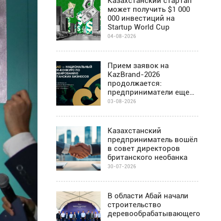
Казахстанский стартап
может получить $1 000
000 инвестиций на
Startup World Cup
04-08-2026
Прием заявок на
KazBrand-2026
продолжается:
предприниматели еще
могут присоединиться к
03-08-2026
проекту
Казахстанский
предприниматель вошёл
в совет директоров
британского необанка
30-07-2026
В области Абай начали
строительство
деревообрабатывающего