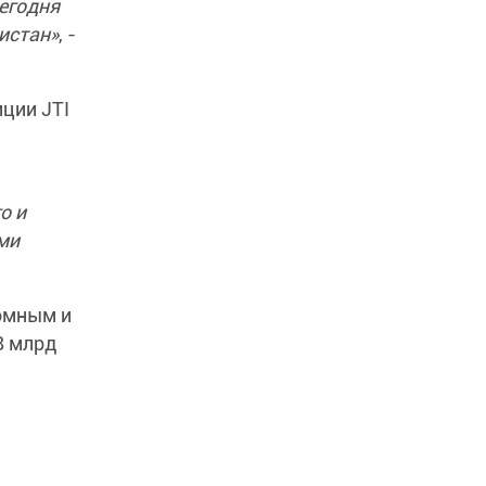
егодня
истан»
, -
иции JTI
о и
ми
номным и
8 млрд