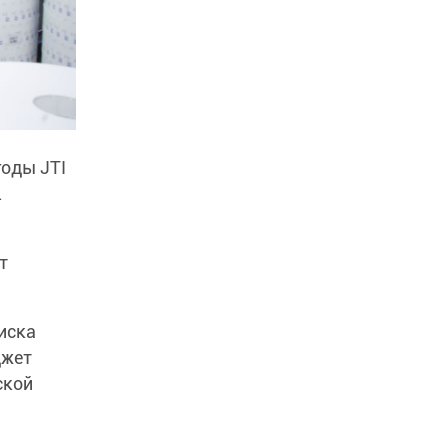
годы JTI
.
т
иска
джет
ской