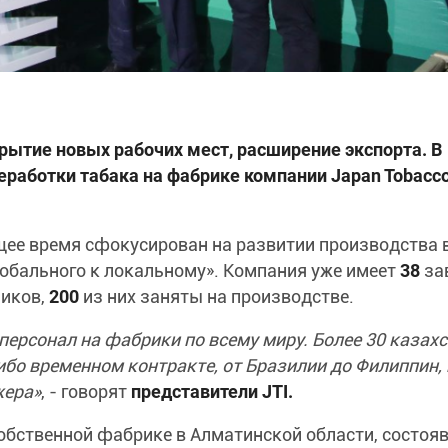
рытие новых рабочих мест, расширение экспорта. В
еработки табака на фабрике компании Japan Tobacc
щее время сфокусирован на развитии производства 
лобального к локальному». Компания уже имеет
38
за
иков,
200
из них заняты на производстве.
персонал на фабрики по всему миру. Более 30 казах
ибо временном контракте, от Бразилии до Филиппин, 
жера»
, - говорят
представители JTI.
собственной фабрике в Алматинской области, состоя