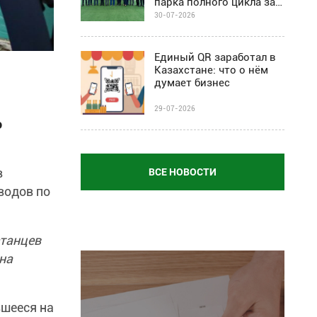
парка полного цикла за
$67 млн
30-07-2026
Единый QR заработал в
Казахстане: что о нём
думает бизнес
29-07-2026
o
в
ВСЕ НОВОСТИ
водов по
станцев
на
вшееся на