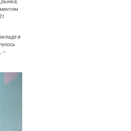
 рынка,
иментом
TI
вкладе в
телось
, –