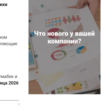
ржки
йном
воляющие
умабек и
нца 2026