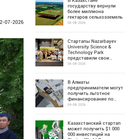
В Казахстане
государству вернули
более миллиона
гектаров сельхозземель
2-07-2026
06-08-2026
Стартапы Nazarbayev
University Science &
Technology Park
представили свои
проекты инвесторам в
06-08-2026
Алматы
В Алматы
предприниматели могут
получить льготное
финансирование по
программе Almaty
04-08-2026
Business-2030
Казахстанский стартап
может получить $1 000
000 инвестиций на