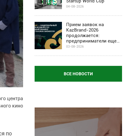
Startup World Cup
04-08-2026
Прием заявок на
KazBrand-2026
продолжается:
предприниматели еще
могут присоединиться к
03-08-2026
проекту
ВСЕ НОВОСТИ
го центра
ного кино
ся по