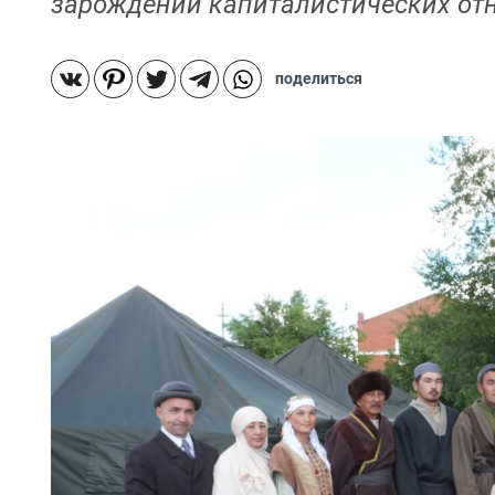
зарождении капиталистических отн
поделиться