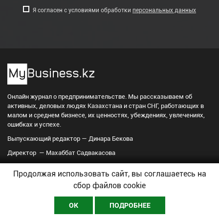
Я согласен с условиями обработки
персональных данных
Онлайн журнал о предпринимательстве. Мы рассказываем об
активных, деловых людях Казахстана и стран СНГ, работающих в
малом и среднем бизнесе, их ценностях, убеждениях, увлечениях,
ошибках и успехе.
Выпускающий редактор — Динара Бекова
Директор — Махаббат Садвакасова
Продолжая использовать сайт, вы соглашаетесь на
Любое использование материалов допускается только при соблюдении
правил
сбор файлов cookie
перепечатки
и при наличии гиперссылки на
MyBusiness.kz
. Издание
«MyBusiness.kz»
зарегистрировано в Министерстве информации и
ОК
ПОДРОБНЕЕ
общественного развития Республики Казахстан 7 апреля 2020 г.
Свидетельство о регистрации
№ KZ63VPY00022078
Сайт использует IP адреса,