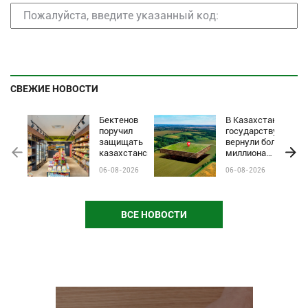
СВЕЖИЕ НОВОСТИ
Бектенов
В Казахстане
поручил
государству
защищать
вернули более
казахстанские
миллиона
бренды от
гектаров
06-08-2026
06-08-2026
чёрного пиара
сельхозземель
и барьеров на
полках
магазинов
ВСЕ НОВОСТИ