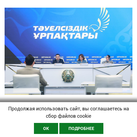
НОВОСТИ
Продолжая использовать сайт, вы соглашаетесь на
Стартовал прием заявок на грант «Тәуелсіздік
сбор файлов cookie
ұрпақтары–2026»
ОК
ПОДРОБНЕЕ
08-05-2026–
Редакция