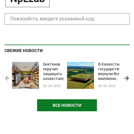
СВЕЖИЕ НОВОСТИ
Бектенов
В Казахстане
поручил
государству
защищать
вернули более
казахстанские
миллиона
бренды от
гектаров
06-08-2026
06-08-2026
чёрного пиара
сельхозземель
и барьеров на
полках
магазинов
ВСЕ НОВОСТИ