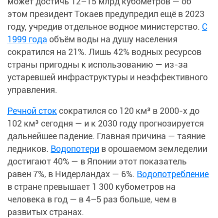
может достичь 12–15 млрд кубометров — об
этом президент Токаев предупредил ещё в 2023
году, учредив отдельное водное министерство.
С
1999 года
объём воды на душу населения
сократился на 21%. Лишь 42% водных ресурсов
страны пригодны к использованию — из-за
устаревшей инфраструктуры и неэффективного
управления.
Речной сток
сократился со 120 км³ в 2000-х до
102 км³ сегодня — и к 2030 году прогнозируется
дальнейшее падение. Главная причина — таяние
ледников.
Водопотери
в орошаемом земледелии
достигают 40% — в Японии этот показатель
равен 7%, в Нидерландах — 6%.
Водопотребление
в стране превышает 1 300 кубометров на
человека в год — в 4–5 раз больше, чем в
развитых странах.