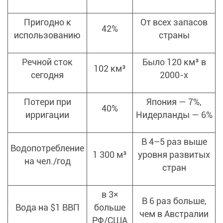
Пригодно к
От всех запасов
42%
использованию
страны
Речной сток
Было 120 км³ в
102 км³
сегодня
2000-х
Потери при
Япония — 7%,
40%
ирригации
Нидерланды — 6%
В 4–5 раз выше
Водопотребление
1 300 м³
уровня развитых
на чел./год
стран
в 3×
В 6 раз больше,
Вода на $1 ВВП
больше
чем в Австралии
РФ/США