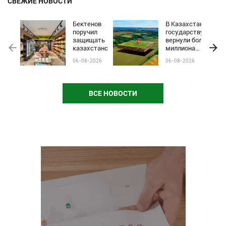
СВЕЖИЕ НОВОСТИ
Бектенов
В Казахстане
поручил
государству
защищать
вернули более
казахстанские
миллиона
бренды от
гектаров
06-08-2026
06-08-2026
чёрного пиара
сельхозземель
и барьеров на
полках
магазинов
ВСЕ НОВОСТИ