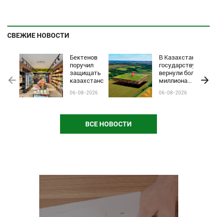
СВЕЖИЕ НОВОСТИ
Бектенов
В Казахстане
поручил
государству
защищать
вернули более
казахстанские
миллиона
бренды от
гектаров
06-08-2026
06-08-2026
чёрного пиара
сельхозземель
и барьеров на
полках
магазинов
ВСЕ НОВОСТИ