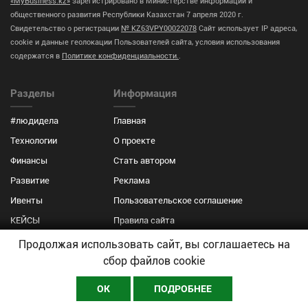
«MyBusiness.kz»
зарегистрировано в Министерстве информации и
общественного развития Республики Казахстан 7 апреля 2020 г.
Свидетельство о регистрации
№ KZ63VPY00022078
Сайт использует IP адреса,
cookie и данные геолокации Пользователей сайта, условия использования
содержатся в
Политике конфиденциальности.
.
Разделы
Информация
#людидела
Главная
Технологии
О проекте
Финансы
Стать автором
Развитие
Реклама
Ивенты
Пользовательское соглашение
КЕЙСЫ
Правила сайта
MyBusiness Qazaqsha
Контакты
Продолжая использовать сайт, вы соглашаетесь на
сбор файлов cookie
Мнения
Реклама
ОК
ПОДРОБНЕЕ
Наши контакты