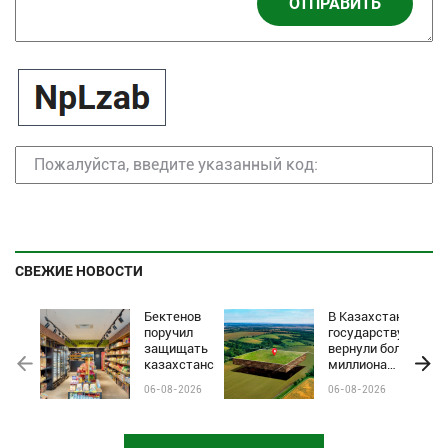
ОТПРАВИТЬ
СВЕЖИЕ НОВОСТИ
Бектенов
В Казахстане
поручил
государству
защищать
вернули более
казахстанские
миллиона
бренды от
гектаров
06-08-2026
06-08-2026
чёрного пиара
сельхозземель
и барьеров на
полках
магазинов