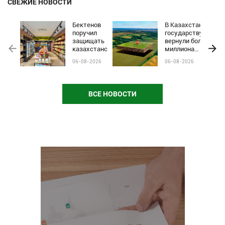
СВЕЖИЕ НОВОСТИ
Бектенов
В Казахстане
поручил
государству
защищать
вернули более
казахстанские
миллиона
бренды от
гектаров
06-08-2026
06-08-2026
чёрного пиара
сельхозземель
и барьеров на
полках
магазинов
ВСЕ НОВОСТИ