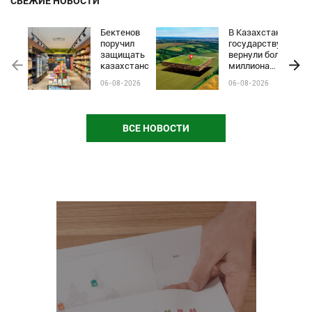
СВЕЖИЕ НОВОСТИ
Бектенов
В Казахстане
поручил
государству
защищать
вернули более
казахстанские
миллиона
бренды от
гектаров
06-08-2026
06-08-2026
чёрного пиара
сельхозземель
и барьеров на
полках
магазинов
ВСЕ НОВОСТИ