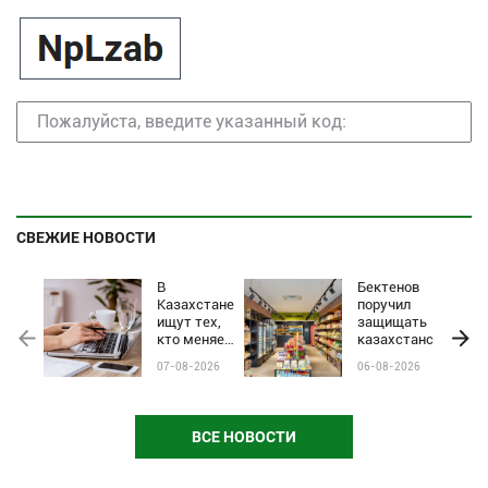
СВЕЖИЕ НОВОСТИ
В
Бектенов
Казахстане
поручил
ищут тех,
защищать
кто меняет
казахстанские
жизни:
бренды от
07-08-2026
06-08-2026
стартовал
чёрного пиара
приём
и барьеров на
заявок на
полках
почётное
магазинов
ВСЕ НОВОСТИ
звание