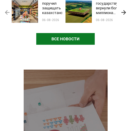
поручил
государству
защищать
вернули более
казахстанские
миллиона
бренды от
гектаров
06-08-2026
06-08-2026
чёрного пиара
сельхозземель
и барьеров на
полках
магазинов
ВСЕ НОВОСТИ