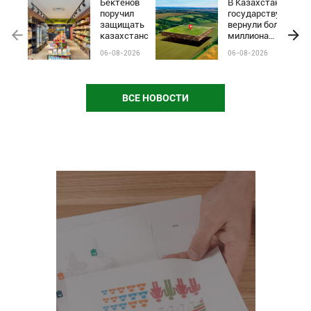
Бектенов
В Казахстане
поручил
государству
защищать
вернули более
казахстанские
миллиона
бренды от
гектаров
06-08-2026
06-08-2026
чёрного пиара
сельхозземель
и барьеров на
полках
магазинов
ВСЕ НОВОСТИ