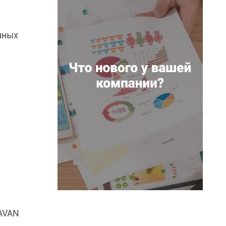
пных
RAVAN