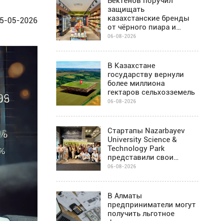
Бектенов поручил
защищать
казахстанские бренды
5-05-2026
от чёрного пиара и
барьеров на полках
06-08-2026
магазинов
В Казахстане
государству вернули
более миллиона
гектаров сельхозземель
06-08-2026
Стартапы Nazarbayev
University Science &
Technology Park
представили свои
проекты инвесторам в
06-08-2026
Алматы
В Алматы
предприниматели могут
получить льготное