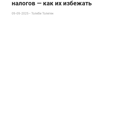
налогов — как их избежать
09-09-2025–
Толеби Толеген