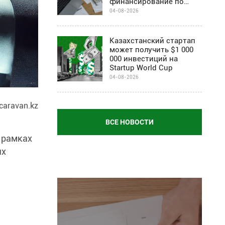
финансирование по
программе Almaty
04-08-2026
Business-2030
Казахстанский стартап
может получить $1 000
000 инвестиций на
Startup World Cup
04-08-2026
caravan.kz
ВСЕ НОВОСТИ
 рамках
ых