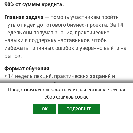
90% от суммы кредита.
Главная задача
— помочь участникам пройти
путь от идеи до готового бизнес-проекта. За 14
недель они получат знания, практические
навыки и поддержку наставников, чтобы
избежать типичных ошибок и уверенно выйти на
рынок.
Формат обучения
* 14 недель лекций, практических заданий и
индивидуальной работы.
Продолжая использовать сайт, вы соглашаетесь на
*
Темы
: финансы, бухгалтерия, налоги,
сбор файлов cookie
юридические основы, продажи, маркетинг,
формирование команды, IT и инвестиции.
ОК
ПОДРОБНЕЕ
* Каждый участник работает с опытным бизнес-
наставником.