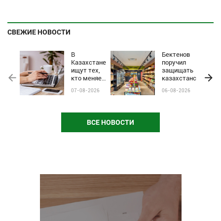
СВЕЖИЕ НОВОСТИ
В
Бектенов
Казахстане
поручил
ищут тех,
защищать
кто меняет
казахстанские
жизни:
бренды от
07-08-2026
06-08-2026
стартовал
чёрного пиара
приём
и барьеров на
заявок на
полках
почётное
магазинов
ВСЕ НОВОСТИ
звание