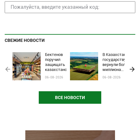
СВЕЖИЕ НОВОСТИ
Бектенов
В Казахстане
поручил
государству
защищать
вернули более
казахстанские
миллиона
бренды от
гектаров
06-08-2026
06-08-2026
чёрного пиара
сельхозземель
и барьеров на
полках
магазинов
ВСЕ НОВОСТИ