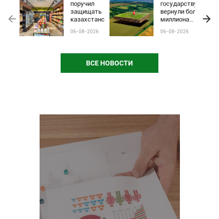
поручил
государству
защищать
вернули более
казахстанские
миллиона
бренды от
гектаров
06-08-2026
06-08-2026
чёрного пиара
сельхозземель
и барьеров на
полках
магазинов
ВСЕ НОВОСТИ