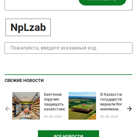
СВЕЖИЕ НОВОСТИ
Бектенов
В Казахстане
поручил
государству
защищать
вернули более
казахстанские
миллиона
бренды от
гектаров
06-08-2026
06-08-2026
чёрного пиара
сельхозземель
и барьеров на
полках
магазинов
ВСЕ НОВОСТИ