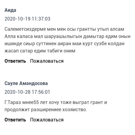
Аида
2020-10-19 11:37:03
Салеметсиздерме мен мен осы грантты утып алсам
Алла каласа мал шаруашылыгын дамытар едим онын
ишинде сиыр суттинен аиран маи курт сузбе колдан
жасап сатар едим табиги оним
Ответить
Пожаловаться
Сауле Амандосова
2020-10-28 17:56:01
Г.Тараз мнее55 лет хочу тоже выграт грант и
продолжит разширениее хозяиство.
Ответить
Пожаловаться