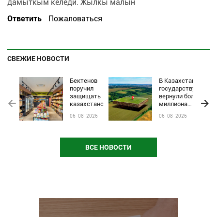
дамыткым келеди. Жылкы малын
Ответить
Пожаловаться
СВЕЖИЕ НОВОСТИ
Бектенов
В Казахстане
поручил
государству
защищать
вернули более
казахстанские
миллиона
бренды от
гектаров
06-08-2026
06-08-2026
чёрного пиара
сельхозземель
и барьеров на
полках
магазинов
ВСЕ НОВОСТИ