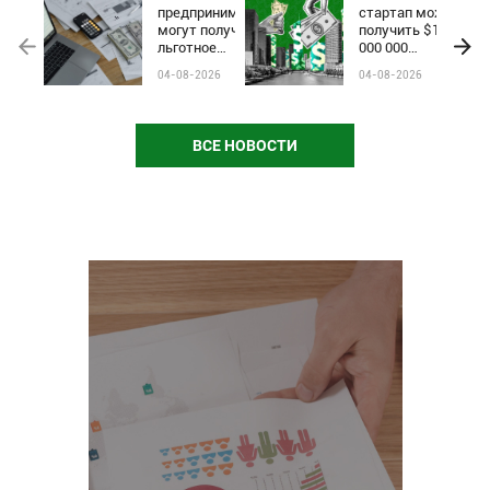
предприниматели
стартап может
могут получить
получить $1
льготное
000 000
финансирование
инвестиций на
04-08-2026
04-08-2026
по программе
Startup World
Almaty Business-
Cup
2030
ВСЕ НОВОСТИ