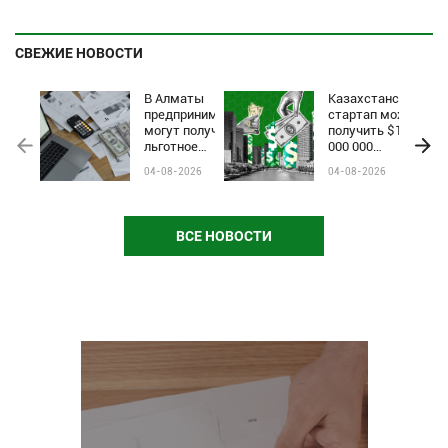
СВЕЖИЕ НОВОСТИ
В Алматы
Казахстанский
предприниматели
стартап может
могут получить
получить $1
льготное
000 000
финансирование
инвестиций на
04-08-2026
04-08-2026
по программе
Startup World
Almaty Business-
Cup
2030
ВСЕ НОВОСТИ