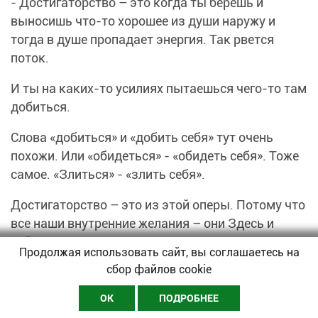
- Достигаторство – это когда ты берешь и
выносишь что-то хорошее из души наружу и
тогда в душе пропадает энергия. Так рвется
поток.
И ты на каких-то усилиях пытаешься чего-то там
добиться.
Слова «добиться» и «добить себя» тут очень
похожи. Или «обидеться» - «обидеть себя». Тоже
самое. «Злиться» - «злить себя».
Достигаторство – это из этой оперы. Потому что
все наши внутренние желания – они Здесь и
Сейчас.
Продолжая использовать сайт, вы соглашаетесь на
сбор файлов cookie
Когда ты реализуешься в согласии с самой
собой, у тебя идет абсолютный поток энергии. И
ОК
ПОДРОБНЕЕ
ты не переживаешь на тему того, что тебе сейчас