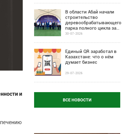
В области Абай начали
строительство
деревообрабатывающего
парка полного цикла за
$67 млн
30-07-2026
Единый QR заработал в
Казахстане: что о нём
думает бизнес
29-07-2026
нности и
ВСЕ НОВОСТИ
спечению