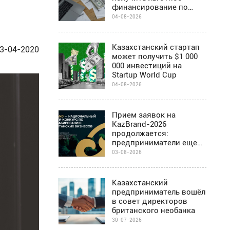
финансирование по
программе Almaty
04-08-2026
Business-2030
Казахстанский стартап
3-04-2020
может получить $1 000
000 инвестиций на
Startup World Cup
04-08-2026
Прием заявок на
KazBrand-2026
продолжается:
предприниматели еще
могут присоединиться к
03-08-2026
проекту
Казахстанский
предприниматель вошёл
в совет директоров
британского необанка
30-07-2026