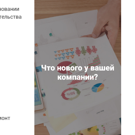
новании
тельства
монт