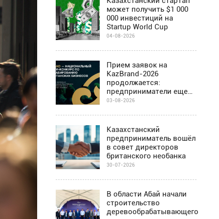
Казахстанский стартап
может получить $1 000
000 инвестиций на
Startup World Cup
04-08-2026
Прием заявок на
KazBrand-2026
продолжается:
предприниматели еще
могут присоединиться к
03-08-2026
проекту
Казахстанский
предприниматель вошёл
в совет директоров
британского необанка
30-07-2026
В области Абай начали
строительство
деревообрабатывающего