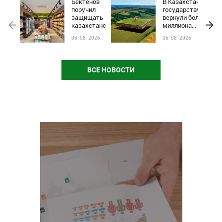
Бектенов
В Казахстане
поручил
государству
защищать
вернули более
казахстанские
миллиона
бренды от
гектаров
06-08-2026
06-08-2026
чёрного пиара
сельхозземель
и барьеров на
полках
магазинов
ВСЕ НОВОСТИ