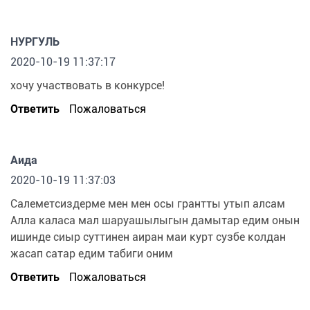
НУРГУЛЬ
2020-10-19 11:37:17
хочу участвовать в конкурсе!
Ответить
Пожаловаться
Аида
2020-10-19 11:37:03
Салеметсиздерме мен мен осы грантты утып алсам
Алла каласа мал шаруашылыгын дамытар едим онын
ишинде сиыр суттинен аиран маи курт сузбе колдан
жасап сатар едим табиги оним
Ответить
Пожаловаться