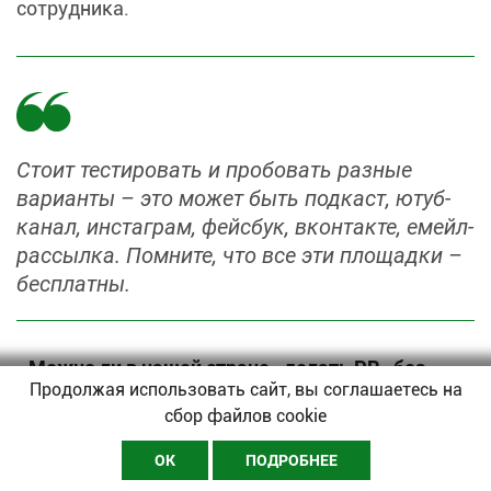
сотрудника.
Стоит тестировать и пробовать разные
варианты – это может быть подкаст, ютуб-
канал, инстаграм, фейсбук, вконтакте, емейл-
рассылка. Помните, что все эти площадки –
бесплатны.
- Можно ли в нашей стране «делать
PR
» без
Продолжая использовать сайт, вы соглашаетесь на
бюджета? Если да, то каким образом?
сбор файлов cookie
- Конечно! Стоит тестировать и пробовать
ОК
ПОДРОБНЕЕ
разные варианты – это может быть подкаст,