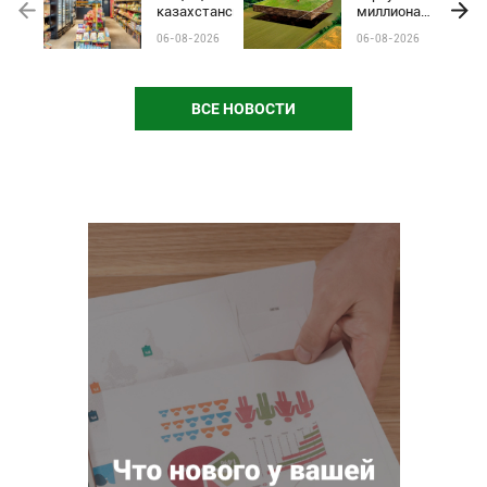
казахстанские
миллиона
бренды от
гектаров
06-08-2026
06-08-2026
чёрного пиара
сельхозземель
и барьеров на
полках
магазинов
ВСЕ НОВОСТИ