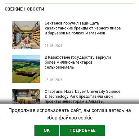
СВЕЖИЕ НОВОСТИ
Бектенов поручил защищать
казахстанские бренды от чёрного пиара
и барьеров на полках магазинов
06-08-2026
В Казахстане государству вернули
более миллиона гектаров
сельхозземель
06-08-2026
Стартапы Nazarbayev University Science
& Technology Park представили свои
проекты инвесторам в Алматы
Продолжая использовать сайт, вы соглашаетесь на
06-08-2026
сбор файлов cookie
В Алматы предприниматели могут
ОК
ПОДРОБНЕЕ
получить льготное финансирование по
программе Almaty Business-2030