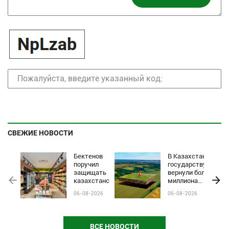
СВЕЖИЕ НОВОСТИ
Бектенов
В Казахстане
поручил
государству
защищать
вернули более
казахстанские
миллиона
бренды от
гектаров
06-08-2026
06-08-2026
чёрного пиара
сельхозземель
и барьеров на
полках
магазинов
ВСЕ НОВОСТИ