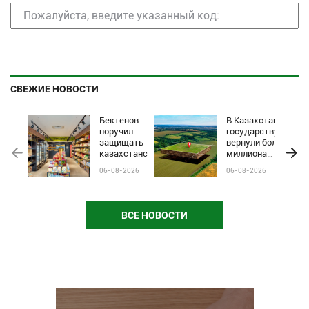
СВЕЖИЕ НОВОСТИ
Бектенов
В Казахстане
поручил
государству
защищать
вернули более
казахстанские
миллиона
бренды от
гектаров
06-08-2026
06-08-2026
чёрного пиара
сельхозземель
и барьеров на
полках
магазинов
ВСЕ НОВОСТИ