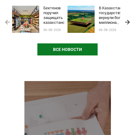
Бектенов
В Казахстане
поручил
государству
защищать
вернули более
казахстанские
миллиона
бренды от
гектаров
06-08-2026
06-08-2026
чёрного пиара
сельхозземель
и барьеров на
полках
магазинов
ВСЕ НОВОСТИ