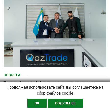
НОВОСТИ
Торговый дом в Кабуле: новые возможности для
Продолжая использовать сайт, вы соглашаетесь на
бизнеса Казахстана
сбор файлов cookie
23-06-2026–
Редакция
ОК
ПОДРОБНЕЕ