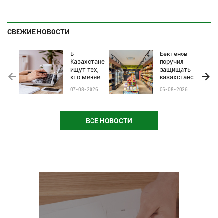
СВЕЖИЕ НОВОСТИ
В
Бектенов
Казахстане
поручил
ищут тех,
защищать
кто меняет
казахстанские
жизни:
бренды от
07-08-2026
06-08-2026
стартовал
чёрного пиара
приём
и барьеров на
заявок на
полках
почётное
магазинов
ВСЕ НОВОСТИ
звание