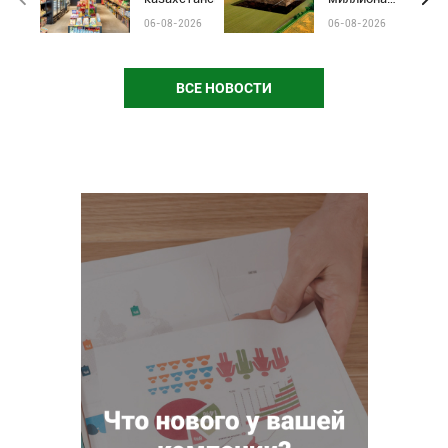
бренды от
гектаров
06-08-2026
06-08-2026
чёрного пиара
сельхозземель
и барьеров на
полках
магазинов
ВСЕ НОВОСТИ