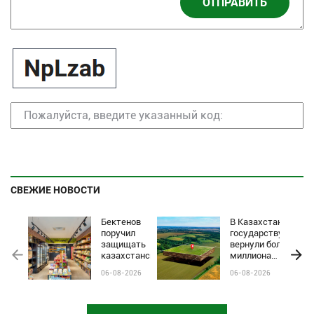
ОТПРАВИТЬ
СВЕЖИЕ НОВОСТИ
Бектенов
В Казахстане
поручил
государству
защищать
вернули более
казахстанские
миллиона
бренды от
гектаров
06-08-2026
06-08-2026
чёрного пиара
сельхозземель
и барьеров на
полках
магазинов