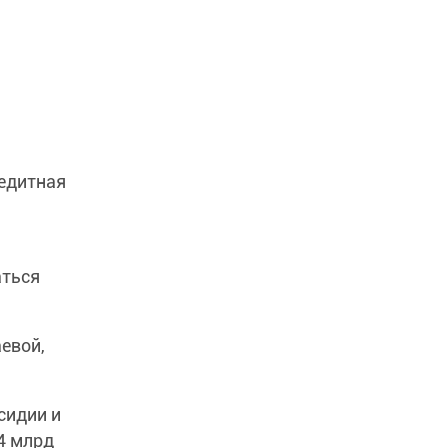
редитная
аться
евой,
сидии и
4 млрд