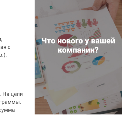
я
,
ая с
.);
. На цели
ограммы,
 сумма