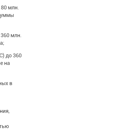
80 млн.
 суммы
360 млн.
а;
) до 360
е на
ных в
ния,
стью