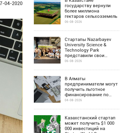
В Казахстане
7-04-2020
государству вернули
более миллиона
гектаров сельхозземель
06-08-2026
Стартапы Nazarbayev
University Science &
Technology Park
представили свои
проекты инвесторам в
06-08-2026
Алматы
В Алматы
предприниматели могут
получить льготное
финансирование по
программе Almaty
04-08-2026
Business-2030
Казахстанский стартап
может получить $1 000
000 инвестиций на