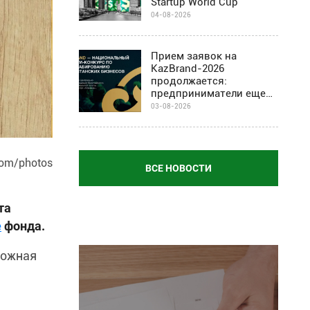
Startup World Cup
04-08-2026
Прием заявок на
KazBrand-2026
продолжается:
предприниматели еще
могут присоединиться к
03-08-2026
проекту
com/photos
ВСЕ НОВОСТИ
та
е
фонда.
рожная