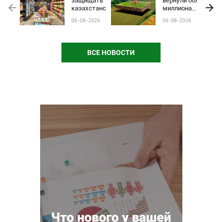
защищать
вернули более
казахстанские
миллиона
бренды от
гектаров
06-08-2026
06-08-2026
чёрного пиара
сельхозземель
и барьеров на
полках
магазинов
ВСЕ НОВОСТИ