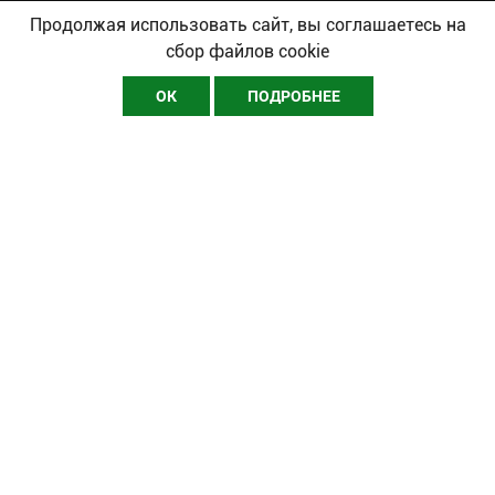
общественного развития Республики Казахстан 7 апреля 2020 г.
Продолжая использовать сайт, вы соглашаетесь на
Свидетельство о регистрации
№ KZ63VPY00022078
Сайт использует IP адреса,
сбор файлов cookie
cookie и данные геолокации Пользователей сайта, условия использования
содержатся в
Политике конфиденциальности.
.
ОК
ПОДРОБНЕЕ
Разделы
Информация
#людидела
Главная
Технологии
О проекте
Финансы
Стать автором
Развитие
Реклама
Ивенты
Пользовательское соглашение
КЕЙСЫ
Правила сайта
MyBusiness Qazaqsha
Контакты
Мнения
Реклама
Наши контакты