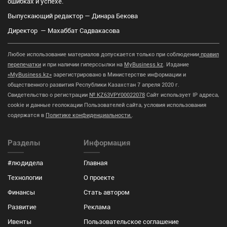
ошибках и успехе.
Выпускающий редактор — Динара Бекова
Директор — Махаббат Садвакасова
Любое использование материалов допускается только при соблюдении
правил
перепечатки
и при наличии гиперссылки на
MyBusiness.kz
. Издание
«MyBusiness.kz»
зарегистрировано в Министерстве информации и
общественного развития Республики Казахстан 7 апреля 2020 г.
Свидетельство о регистрации
№ KZ63VPY00022078
Сайт использует IP адреса,
cookie и данные геолокации Пользователей сайта, условия использования
содержатся в
Политике конфиденциальности.
.
Разделы
Информация
#людидела
Главная
Технологии
О проекте
Финансы
Стать автором
Развитие
Реклама
Ивенты
Пользовательское соглашение