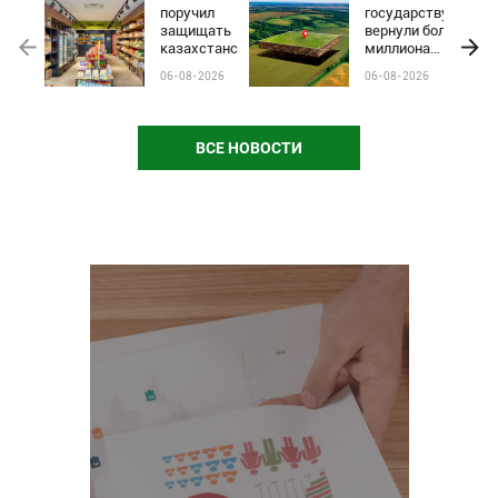
поручил
государству
защищать
вернули более
казахстанские
миллиона
бренды от
гектаров
06-08-2026
06-08-2026
чёрного пиара
сельхозземель
и барьеров на
полках
магазинов
ВСЕ НОВОСТИ