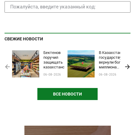
СВЕЖИЕ НОВОСТИ
Бектенов
В Казахстане
поручил
государству
защищать
вернули более
казахстанские
миллиона
бренды от
гектаров
06-08-2026
06-08-2026
чёрного пиара
сельхозземель
и барьеров на
полках
магазинов
ВСЕ НОВОСТИ