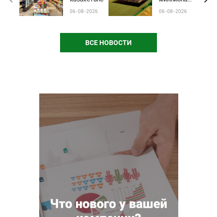
бренды от
гектаров
06-08-2026
06-08-2026
чёрного пиара
сельхозземель
и барьеров на
полках
магазинов
ВСЕ НОВОСТИ