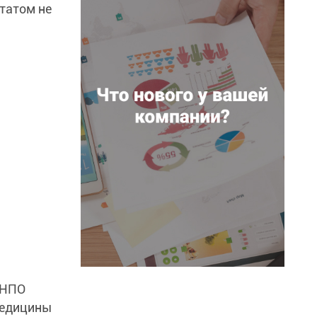
татом не
 НПО
медицины