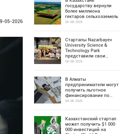
В Казахстане
государству вернули
более миллиона
гектаров сельхозземель
9-05-2026
06-08-2026
Стартапы Nazarbayev
University Science &
Technology Park
представили свои
проекты инвесторам в
06-08-2026
Алматы
В Алматы
предприниматели могут
получить льготное
финансирование по
программе Almaty
04-08-2026
Business-2030
Казахстанский стартап
может получить $1 000
000 инвестиций на