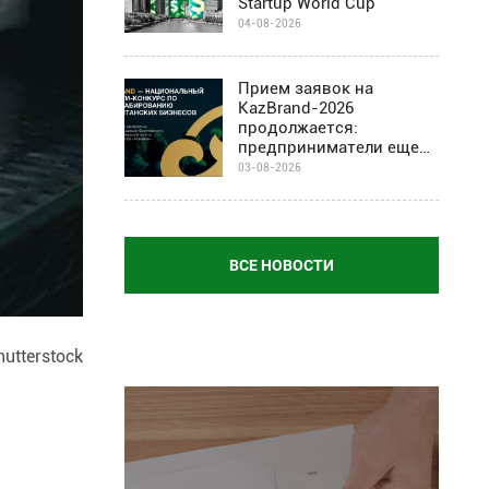
Startup World Cup
04-08-2026
Прием заявок на
KazBrand-2026
продолжается:
предприниматели еще
могут присоединиться к
03-08-2026
проекту
ВСЕ НОВОСТИ
utterstock