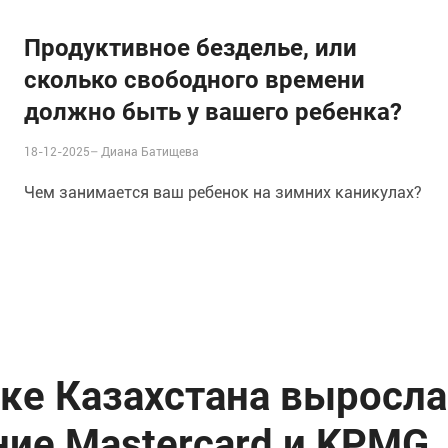
Продуктивное безделье, или
cколько свободного времени
должно быть у вашего ребенка?
18-12-2025–
Диана Батищева
Чем занимается ваш ребенок на зимних каникулах?
ке Казахстана выросла
ние Mastercard и KPMG