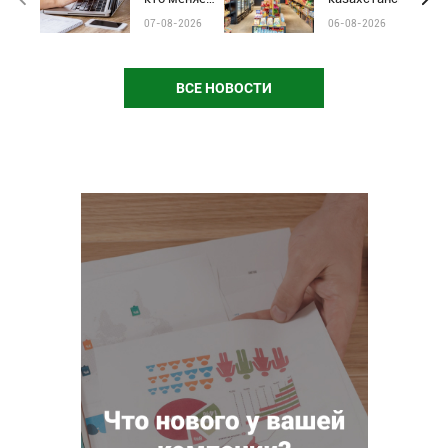
жизни:
бренды от
07-08-2026
06-08-2026
стартовал
чёрного пиара
приём
и барьеров на
заявок на
полках
почётное
магазинов
ВСЕ НОВОСТИ
звание