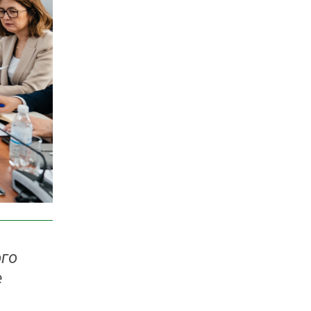
ого
е