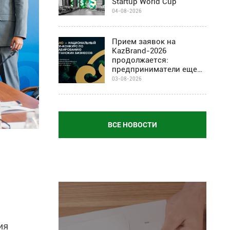
Startup World Cup
04-08-2026
Прием заявок на
KazBrand-2026
продолжается:
предприниматели еще
могут присоединиться к
03-08-2026
проекту
ВСЕ НОВОСТИ
ия