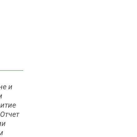
не и
м
витие
 Отчет
ии
м