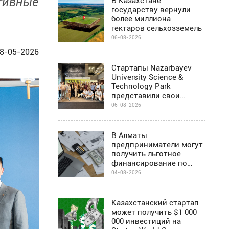
ктивные
В Казахстане
государству вернули
более миллиона
гектаров сельхозземель
06-08-2026
8-05-2026
Стартапы Nazarbayev
University Science &
Technology Park
представили свои
проекты инвесторам в
06-08-2026
Алматы
В Алматы
предприниматели могут
получить льготное
финансирование по
программе Almaty
04-08-2026
Business-2030
Казахстанский стартап
может получить $1 000
000 инвестиций на