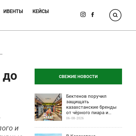
ИВЕНТЫ
КЕЙСЫ
 до
СВЕЖИЕ НОВОСТИ
Бектенов поручил
защищать
казахстанские бренды
от чёрного пиара и
:
барьеров на полках
06-08-2026
магазинов
ого и