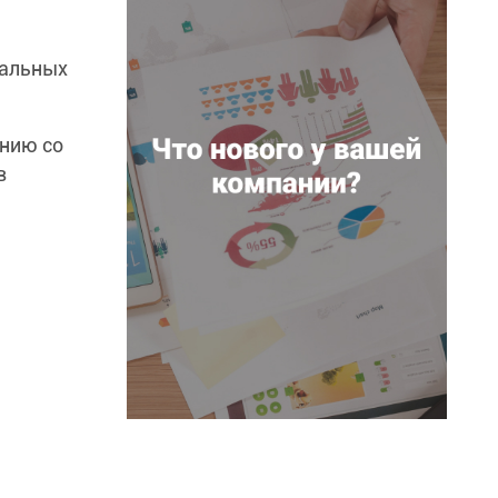
уальных
ению со
в