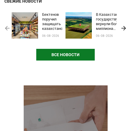
СВЕЖИЕ НОВОСТИ
Бектенов
В Казахстане
поручил
государству
защищать
вернули более
казахстанские
миллиона
бренды от
гектаров
06-08-2026
06-08-2026
чёрного пиара
сельхозземель
и барьеров на
полках
магазинов
ВСЕ НОВОСТИ