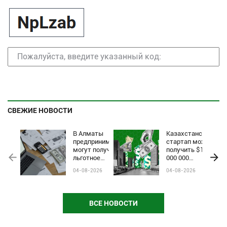
СВЕЖИЕ НОВОСТИ
В Алматы
Казахстанский
предприниматели
стартап может
могут получить
получить $1
льготное
000 000
финансирование
инвестиций на
04-08-2026
04-08-2026
по программе
Startup World
Almaty Business-
Cup
2030
ВСЕ НОВОСТИ