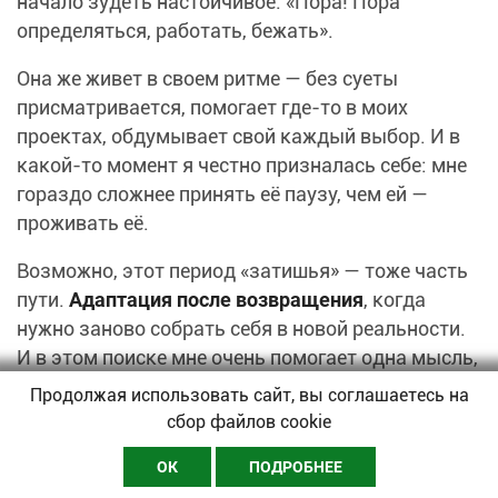
начало зудеть настойчивое: «Пора! Пора
определяться, работать, бежать».
Она же живет в своем ритме — без суеты
присматривается, помогает где-то в моих
проектах, обдумывает свой каждый выбор. И в
какой-то момент я честно призналась себе: мне
гораздо сложнее принять её паузу, чем ей —
проживать её.
Возможно, этот период «затишья» — тоже часть
пути.
Адаптация после возвращения
, когда
нужно заново собрать себя в новой реальности.
И в этом поиске мне очень помогает одна мысль,
к которой я возвращаюсь снова и снова.
Продолжая использовать сайт, вы соглашаетесь на
Исследовательница Винкенбург однажды
сбор файлов cookie
сравнила
карьеру с движением в танце
: кто-то
ОК
ПОДРОБНЕЕ
несется в ритме квикстепа, кто-то выбирает