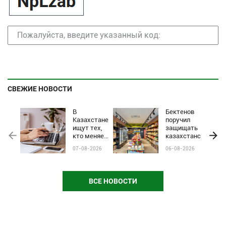
СВЕЖИЕ НОВОСТИ
В
Бектенов
Казахстане
поручил
ищут тех,
защищать
кто меняет
казахстанские
жизни:
бренды от
07-08-2026
06-08-2026
стартовал
чёрного пиара
приём
и барьеров на
заявок на
полках
почётное
магазинов
ВСЕ НОВОСТИ
звание